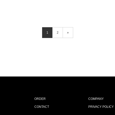
1
2
»
ORDER
COMPANY
CONTACT
PRIVACY POLICY